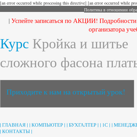
[an error occurred while processing this directive]
[an error occurred while proc
Политика в отношении обр
|
Успейте записаться по АКЦИИ! Подробности
организатора уче
Курс
Кройка и шитье
сложного фасона плат
Приходите к нам на открытый урок!
| ГЛАВНАЯ |
| КОМПЬЮТЕР |
| БУХГАЛТЕР |
| 1С |
| МЕНЕДЖЕ
| КОНТАКТЫ |