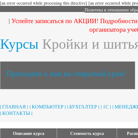
[an error occurred while processing this directive]
[an error occurred while proc
Политика в отношении обр
|
Успейте записаться по АКЦИИ! Подробности
организатора уче
Курсы
Кройки и шить
Приходите к нам на открытый урок!
| ГЛАВНАЯ |
| КОМПЬЮТЕР |
| БУХГАЛТЕР |
| 1С |
| МЕНЕДЖЕ
| КОНТАКТЫ |
Описание курса
Стоимость курса
Распи