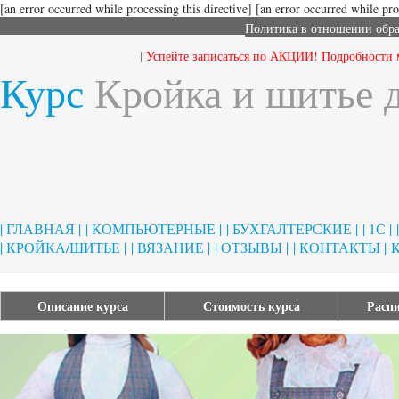
[an error occurred while processing this directive]
[an error occurred while proc
Политика в отношении обр
|
Успейте записаться по АКЦИИ! Подробности м
Курс
Кройка и шитье 
| ГЛАВНАЯ |
| КОМПЬЮТЕРНЫЕ |
| БУХГАЛТЕРСКИЕ |
| 1С |
| КРОЙКА/ШИТЬЕ |
| ВЯЗАНИЕ |
| ОТЗЫВЫ |
| КОНТАКТЫ |
Описание курса
Стоимость курса
Распи