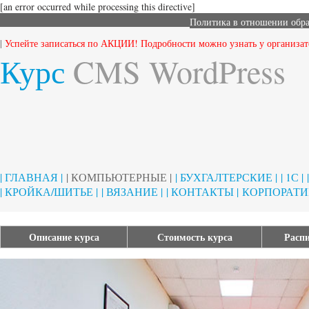
[an error occurred while processing this directive]
Политика в отношении обр
|
Успейте записаться по АКЦИИ! Подробности можно узнать у организат
Курс
CMS WordPress
| ГЛАВНАЯ |
| КОМПЬЮТЕРНЫЕ |
| БУХГАЛТЕРСКИЕ |
| 1С |
| КРОЙКА/ШИТЬЕ |
| ВЯЗАНИЕ |
| КОНТАКТЫ |
КОРПОРАТИ
Описание курса
Стоимость курса
Распи