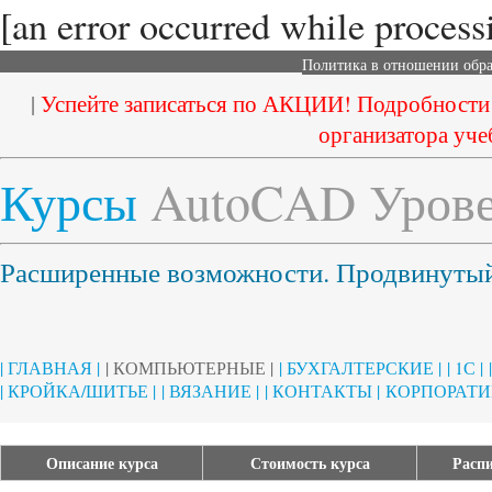
[an error occurred while processi
Политика в отношении обр
|
Успейте записаться по АКЦИИ! Подробности
организатора уче
Курсы
AutoCAD Урове
Расширенные возможности. Продвинутый
| ГЛАВНАЯ |
| КОМПЬЮТЕРНЫЕ |
| БУХГАЛТЕРСКИЕ |
| 1С |
| КРОЙКА/ШИТЬЕ |
| ВЯЗАНИЕ |
| КОНТАКТЫ |
КОРПОРАТИ
Описание курса
Стоимость курса
Распи